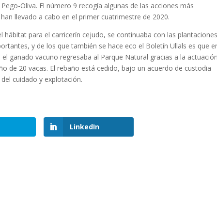
de Pego-Oliva. El número 9 recogía algunas de las acciones más
e han llevado a cabo en el primer cuatrimestre de 2020.
l hábitat para el carricerín cejudo, se continuaba con las plantacione
rtantes, y de los que también se hace eco el Boletín Ullals es que en
 el ganado vacuno regresaba al Parque Natural gracias a la actuació
ño de 20 vacas. El rebaño está cedido, bajo un acuerdo de custodia
del cuidado y explotación.
LinkedIn